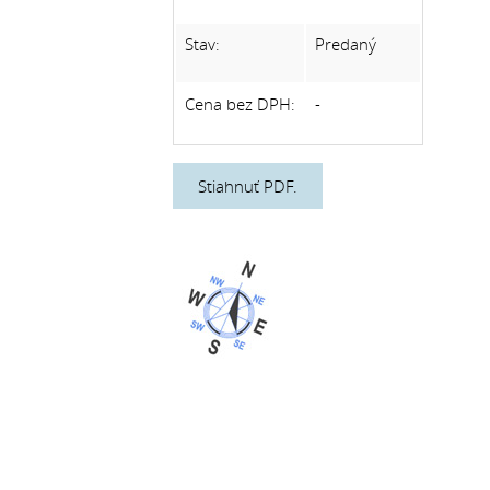
Stav:
Predaný
Cena bez DPH:
-
Stiahnuť PDF.