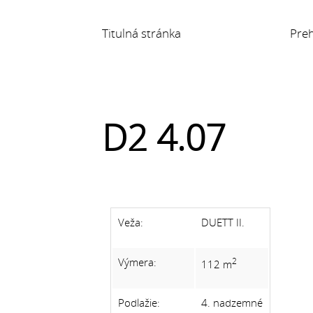
Titulná stránka
Preh
D2 4.07
Veža:
DUETT II.
2
Výmera:
112 m
Podlažie:
4. nadzemné