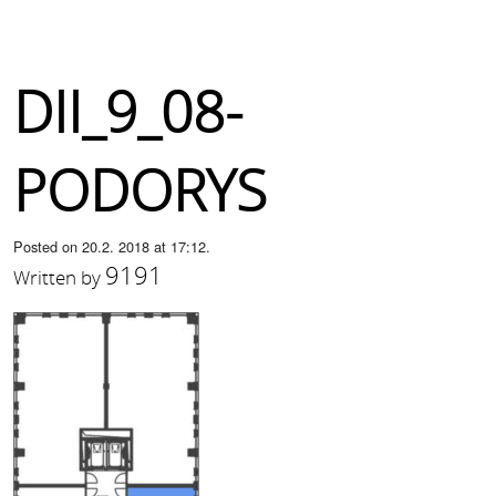
DII_9_08-
PODORYS
Posted on 20.2. 2018 at 17:12.
9191
Written by